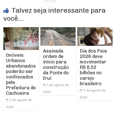
Talvez seja interessante para
você...
Assinada
Dia dos Pais
Imóveis
ordem de
2026 deve
Urbanos
início para
movimentar
abandonados
construção
R$ 8,52
poderão ser
da Ponte do
bilhões no
confiscados
Iruí
varejo
pela
brasileiro
5 de agosto de
Prefeitura de
5 de agosto de
2026
Cachoeira
2026
5 de agosto de
2026