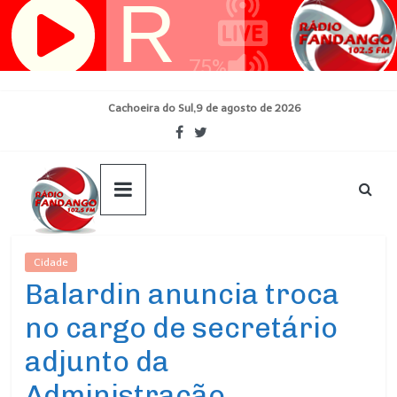
Pular
para
o
conteúdo
Cachoeira do Sul,9 de agosto de 2026
Cidade
Ultimas Noticias
Balardin anuncia troca
no cargo de secretário
adjunto da
Administração