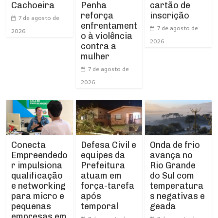
Cachoeira
Penha
cartão de
reforça
inscrição
7 de agosto de
enfrentament
7 de agosto de
2026
o à violência
2026
contra a
mulher
7 de agosto de
2026
Conecta
Defesa Civil e
Onda de frio
Empreendedo
equipes da
avança no
r impulsiona
Prefeitura
Rio Grande
qualificação
atuam em
do Sul com
e networking
força-tarefa
temperatura
para micro e
após
s negativas e
pequenas
temporal
geada
empresas em