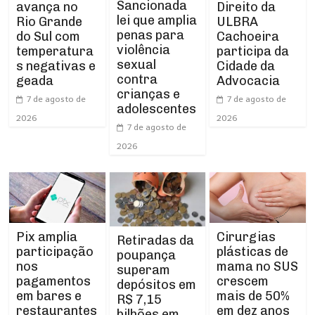
Sancionada
Direito da
avança no
lei que amplia
ULBRA
Rio Grande
penas para
Cachoeira
do Sul com
violência
participa da
temperatura
sexual
Cidade da
s negativas e
contra
Advocacia
geada
crianças e
7 de agosto de
7 de agosto de
adolescentes
2026
2026
7 de agosto de
2026
Pix amplia
Cirurgias
Retiradas da
participação
plásticas de
poupança
nos
mama no SUS
superam
pagamentos
crescem
depósitos em
em bares e
mais de 50%
R$ 7,15
restaurantes
em dez anos
bilhões em