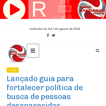
Pular
para
o
conteúdo
Cachoeira do Sul,7 de agosto de 2026
Geral
Ultimas Noticias
Lançado guia para
fortalecer política de
busca de pessoas
desaparecidas