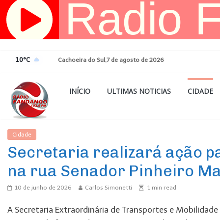
Pular
para
o
conteúdo
10°C
Cachoeira do Sul,7 de agosto de 2026
INÍCIO
ULTIMAS NOTICIAS
CIDADE
Cidade
Ultimas Noticias
Secretaria realizará ação 
na rua Senador Pinheiro M
10 de junho de 2026
Carlos Simonetti
1
min read
A Secretaria Extraordinária de Transportes e Mobilidade