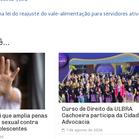
na lei do reajuste do vale-alimentação para servidores ati
...
Curso de Direito da ULBRA
Cachoeira participa da Cidad
i que amplia penas
Advocacia
a sexual contra
olescentes
7 de agosto de 2026
26