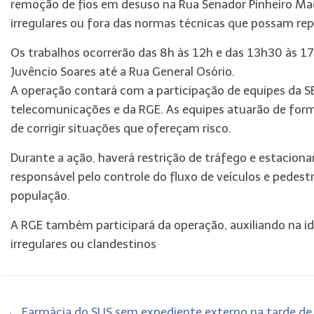
remoção de fios em desuso na Rua Senador Pinheiro Mac
irregulares ou fora das normas técnicas que possam rep
Os trabalhos ocorrerão das 8h às 12h e das 13h30 às 17
Juvêncio Soares até a Rua General Osório.
A operação contará com a participação de equipes da S
telecomunicações e da RGE. As equipes atuarão de forma 
de corrigir situações que ofereçam risco.
Durante a ação, haverá restrição de tráfego e estacion
responsável pelo controle do fluxo de veículos e pedes
população.
A RGE também participará da operação, auxiliando na id
irregulares ou clandestinos
←
Farmácia do SUS sem expediente externo na tarde de 