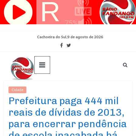
Pular
para
o
conteúdo
Cachoeira do Sul,9 de agosto de 2026
Cidade
Ultimas Noticias
​Prefeitura paga 444 mil
reais de dívidas de 2013,
para encerrar pendência
de escola inacabada há