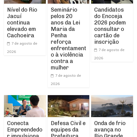
Nível do Rio
Seminário
Candidatos
Jacuí
pelos 20
do Encceja
continua
anos da Lei
2026 podem
elevado em
Maria da
consultar o
Cachoeira
Penha
cartão de
reforça
inscrição
7 de agosto de
enfrentament
7 de agosto de
2026
o à violência
2026
contra a
mulher
7 de agosto de
2026
Conecta
Defesa Civil e
Onda de frio
Empreendedo
equipes da
avança no
r impulsiona
Prefeitura
Rio Grande