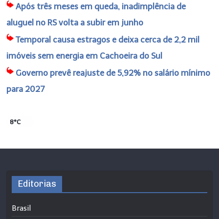
Após três meses em queda, inadimplência de
aluguel no RS volta a subir em junho
Temporal causa estragos e deixa cerca de 2,2 mil
imóveis sem energia em Cachoeira do Sul
Governo prevê reajuste de 5,92% no salário mínimo
para 2027
8°C
Editorias
Brasil