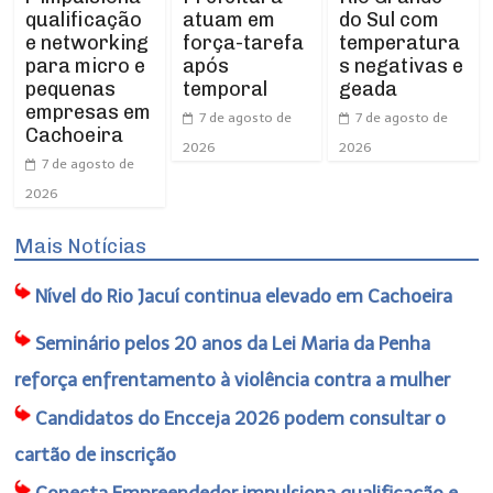
qualificação
atuam em
do Sul com
e networking
força-tarefa
temperatura
para micro e
após
s negativas e
pequenas
temporal
geada
empresas em
7 de agosto de
7 de agosto de
Cachoeira
2026
2026
7 de agosto de
2026
Mais Notícias
Nível do Rio Jacuí continua elevado em Cachoeira
Seminário pelos 20 anos da Lei Maria da Penha
reforça enfrentamento à violência contra a mulher
Candidatos do Encceja 2026 podem consultar o
cartão de inscrição
Conecta Empreendedor impulsiona qualificação e