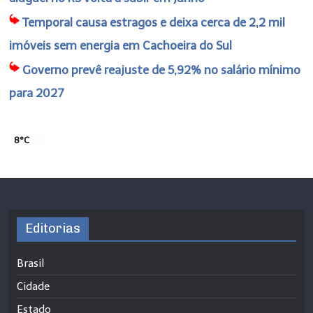
Temporal causa estragos e deixa cerca de 2,2 mil
imóveis sem energia em Cachoeira do Sul
Governo prevê reajuste de 5,92% no salário mínimo
para 2027
8°C
Editorias
Brasil
Cidade
Estado