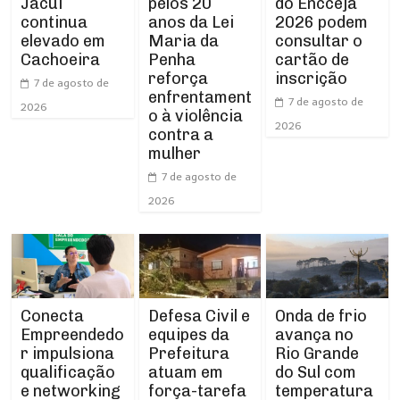
Jacuí
pelos 20
do Encceja
continua
anos da Lei
2026 podem
elevado em
Maria da
consultar o
Cachoeira
Penha
cartão de
reforça
inscrição
7 de agosto de
enfrentament
7 de agosto de
2026
o à violência
2026
contra a
mulher
7 de agosto de
2026
Conecta
Defesa Civil e
Onda de frio
Empreendedo
equipes da
avança no
r impulsiona
Prefeitura
Rio Grande
qualificação
atuam em
do Sul com
e networking
força-tarefa
temperatura