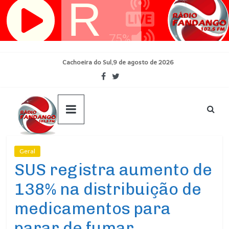
Pular
para
o
conteúdo
Cachoeira do Sul,9 de agosto de 2026
Geral
Ultimas Noticias
SUS registra aumento de
138% na distribuição de
medicamentos para
parar de fumar