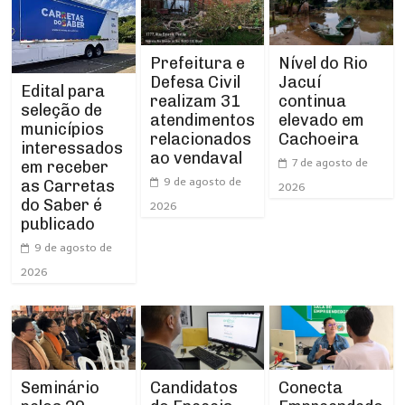
Prefeitura e
Nível do Rio
Defesa Civil
Jacuí
Edital para
realizam 31
continua
seleção de
atendimentos
elevado em
municípios
relacionados
Cachoeira
interessados
ao vendaval
7 de agosto de
em receber
9 de agosto de
as Carretas
2026
do Saber é
2026
publicado
9 de agosto de
2026
Seminário
Conecta
Candidatos