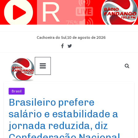
Pular
para
o
conteúdo
Cachoeira do Sul,10 de agosto de 2026
Brasil
Ultimas Noticias
Brasileiro prefere
salário e estabilidade a
jornada reduzida, diz
Confederação Nacional