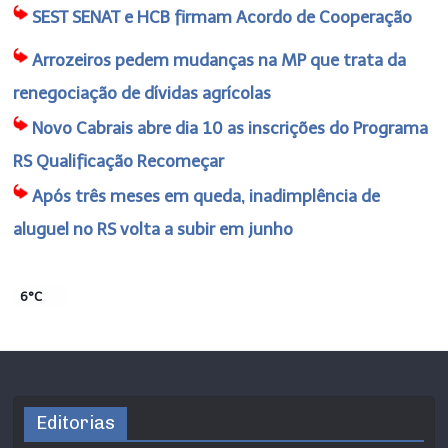
SEST SENAT e HCB firmam Acordo de Cooperação
Arrozeiros pedem mudanças na MP que trata da
renegociação de dívidas agrícolas
Novo Cabrais abre dia 10 as inscrições do Programa
RS Qualificação Recomeçar
Após três meses em queda, inadimplência de
aluguel no RS volta a subir em junho
6°C
Editorias