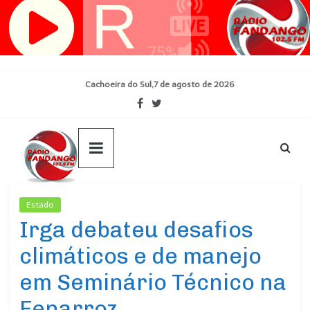
Pular
para
o
conteúdo
Cachoeira do Sul,7 de agosto de 2026
Estado
Ultimas Noticias
Irga debateu desafios
climáticos e de manejo
em Seminário Técnico na
Fenarroz