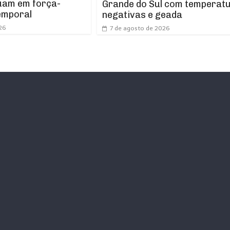
uam em força-
Grande do Sul com temperat
emporal
negativas e geada
26
7 de agosto de 2026