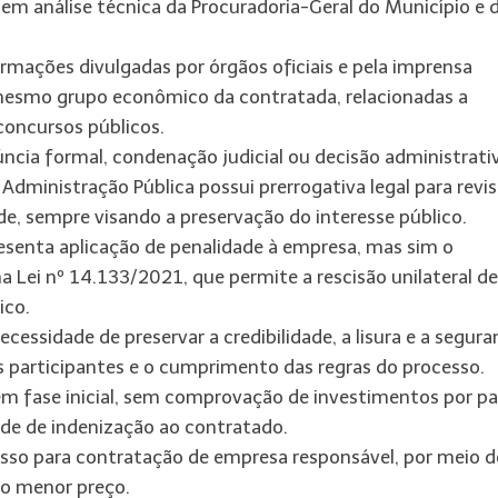
em análise técnica da Procuradoria-Geral do Município e 
ormações divulgadas por órgãos oficiais e pela imprensa
mesmo grupo econômico da contratada, relacionadas a
concursos públicos.
ia formal, condenação judicial ou decisão administrati
dministração Pública possui prerrogativa legal para revis
e, sempre visando a preservação do interesse público.
esenta aplicação de penalidade à empresa, mas sim o
na Lei nº 14.133/2021, que permite a rescisão unilateral de
ico.
essidade de preservar a credibilidade, a lisura e a segura
s participantes e o cumprimento das regras do processo.
m fase inicial, sem comprovação de investimentos por pa
ade de indenização ao contratado.
esso para contratação de empresa responsável, por meio d
no menor preço.