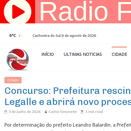
Pular
para
o
conteúdo
6°C
Cachoeira do Sul,9 de agosto de 2026
INÍCIO
ULTIMAS NOTICIAS
CIDADE
Cidade
Ultimas Noticias
Concurso: Prefeitura resci
Legalle e abrirá novo proce
3 de junho de 2026
Carlos Simonetti
1
min read
Por determinação do prefeito Leandro Balardin, a Prefei