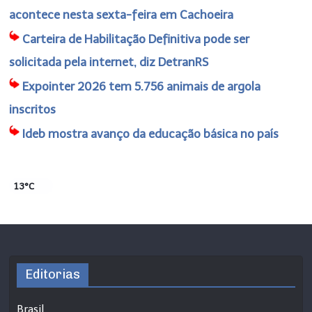
acontece nesta sexta-feira em Cachoeira
Carteira de Habilitação Definitiva pode ser
solicitada pela internet, diz DetranRS
Expointer 2026 tem 5.756 animais de argola
inscritos
Ideb mostra avanço da educação básica no país
13°C
Editorias
Brasil