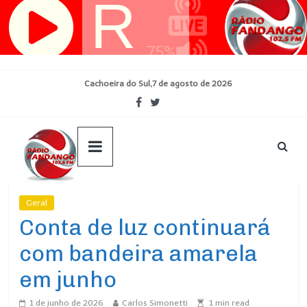
Pular
para
o
conteúdo
Cachoeira do Sul,7 de agosto de 2026
Geral
Ultimas Noticias
Conta de luz continuará
com bandeira amarela
em junho
1 de junho de 2026
Carlos Simonetti
1
min read