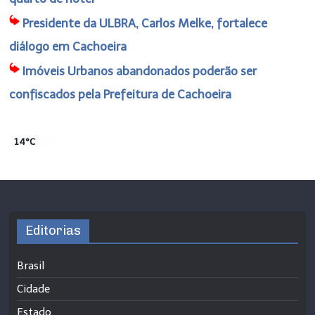
Presidente da ULBRA, Carlos Melke, fortalece
diálogo em Cachoeira
Imóveis Urbanos abandonados poderão ser
confiscados pela Prefeitura de Cachoeira
14°C
Editorias
Brasil
Cidade
Estado