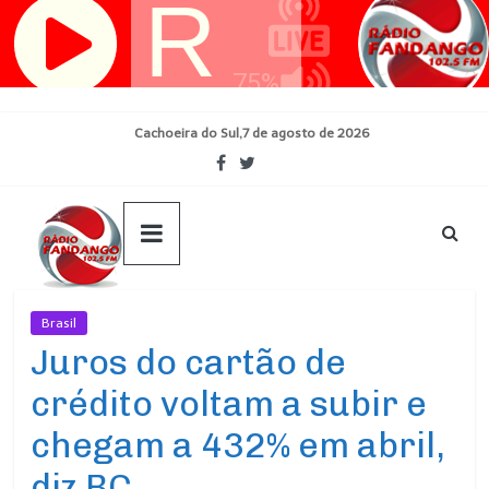
Pular
para
o
conteúdo
Cachoeira do Sul,7 de agosto de 2026
Brasil
Ultimas Noticias
Juros do cartão de
crédito voltam a subir e
chegam a 432% em abril,
diz BC