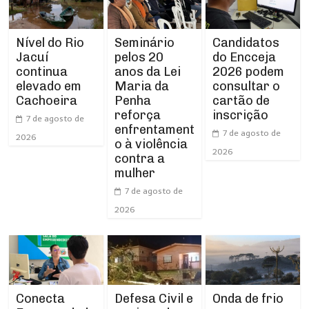
Nível do Rio
Seminário
Candidatos
Jacuí
pelos 20
do Encceja
continua
anos da Lei
2026 podem
elevado em
Maria da
consultar o
Cachoeira
Penha
cartão de
reforça
inscrição
7 de agosto de
enfrentament
7 de agosto de
2026
o à violência
2026
contra a
mulher
7 de agosto de
2026
Conecta
Defesa Civil e
Onda de frio