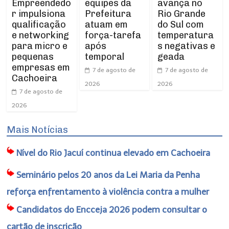
Empreendedo
equipes da
avança no
r impulsiona
Prefeitura
Rio Grande
qualificação
atuam em
do Sul com
e networking
força-tarefa
temperatura
para micro e
após
s negativas e
pequenas
temporal
geada
empresas em
7 de agosto de
7 de agosto de
Cachoeira
2026
2026
7 de agosto de
2026
Mais Notícias
Nível do Rio Jacuí continua elevado em Cachoeira
Seminário pelos 20 anos da Lei Maria da Penha
reforça enfrentamento à violência contra a mulher
Candidatos do Encceja 2026 podem consultar o
cartão de inscrição