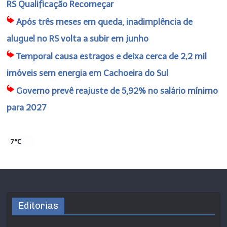
RS Qualificação Recomeçar
Após três meses em queda, inadimplência de
aluguel no RS volta a subir em junho
Temporal causa estragos e deixa cerca de 2,2 mil
imóveis sem energia em Cachoeira do Sul
Governo prevê reajuste de 5,92% no salário mínimo
para 2027
7°C
Editorias