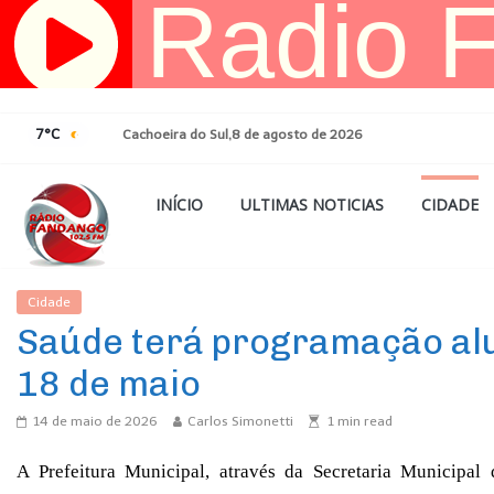
Pular
para
o
conteúdo
7°C
Cachoeira do Sul,8 de agosto de 2026
INÍCIO
ULTIMAS NOTICIAS
CIDADE
Cidade
Ultimas Noticias
Saúde terá programação alu
18 de maio
14 de maio de 2026
Carlos Simonetti
1
min read
A Prefeitura Municipal, através da Secretaria Municipa