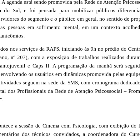
. A agenda está sendo promovida pela Rede de Atenção Psicoss
 do Sul, e foi pensada para mobilizar
públicos diferenci
ervidores do segmento
e
o público em geral, no sentido de
pro
d
as
pessoas
em
sofrimento mental,
em um contexto
acolhe
anicômios.
dos nos serviços da RAPS, iniciando às 9h no prédio do Cent
ano, nº 207), com a exposição de trabalhos realizados duran
fantojuvenil e Caps II. A programação da manhã será segui
a envolvendo os usuários em dinâmicas promovida pelas equip
 atividades seguem na sede da SMS, com cronograma dedicad
tal dos Profissionais da Rede de Atenção Psicossocial – Pro
”.
ontece a sessão de Cinema com Psicologia,
com exibição
do 
entários dos técnicos convidados, a coordenadora do Cur