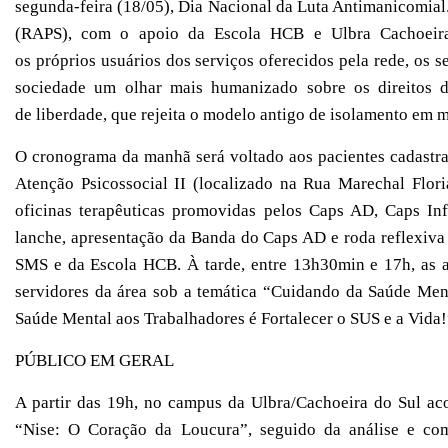
segunda-feira (18/05), Dia Nacional da Luta Antimanicomial
(RAPS), com o apoio da Escola HCB e Ulbra Cachoeira
os
próprios
usuários dos serviços
oferecidos pela
rede, os s
sociedade
um olhar mais
humanizado sobre os
direitos 
de
liberdade,
que
rejeita
o modelo antigo de
isolamento em m
O cronograma da manhã será voltado aos pacientes cadastra
Atenção Psicossocial II (localizado na Rua Marechal Flori
oficinas terapêuticas promovidas pelos Caps AD, Caps In
lanche, apresentação da Banda do Caps AD e roda reflexiv
SMS e da Escola HCB.
À tarde, entre 13h30min e 17h, as
servidores da área sob a temática “Cuidando da Saúde Men
Saúde Mental aos Trabalhadores é Fortalecer o SUS e a Vida!
PÚBLICO EM GERAL
A partir das 19h, no campus da Ulbra/Cachoeira do Sul ac
“Nise: O Coração da Loucura”, seguido da análise e com