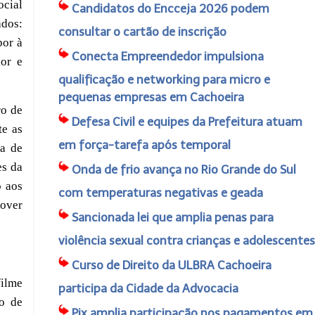
ocial
Candidatos do Encceja 2026 podem
ados:
consultar o cartão de inscrição
por
à
Conecta Empreendedor impulsiona
dor e
qualificação e networking para micro e
pequenas empresas em Cachoeira
ro de
Defesa Civil e equipes da Prefeitura atuam
te as
em força-tarefa após temporal
da de
es da
Onda de frio avança no Rio Grande do Sul
o aos
com temperaturas negativas e geada
mover
Sancionada lei que amplia penas para
violência sexual contra crianças e adolescentes
Curso de Direito da ULBRA Cachoeira
filme
participa da Cidade da Advocacia
so de
Pix amplia participação nos pagamentos em