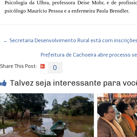
Psicologia da Ulbra, professora Deise Mohr, e de profiss
psicólogo Maurício Pessoa e a enfermeira Paola Brendler.
←
Secretaria Desenvolvimento Rural está com inscrições 
Prefeitura de Cachoeira abre processo se
Share This Post:
0
Talvez seja interessante para você