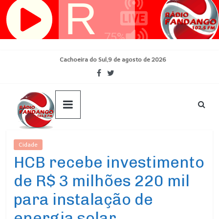
Pular
para
o
conteúdo
Cachoeira do Sul,9 de agosto de 2026
Cidade
Ultimas Noticias
HCB recebe investimento
de R$ 3 milhões 220 mil
para instalação de
energia solar