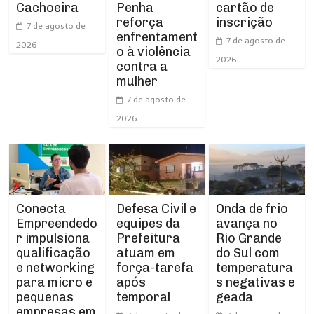
Cachoeira
Penha
cartão de
reforça
inscrição
7 de agosto de
enfrentament
7 de agosto de
2026
o à violência
2026
contra a
mulher
7 de agosto de
2026
Conecta
Defesa Civil e
Onda de frio
Empreendedo
equipes da
avança no
r impulsiona
Prefeitura
Rio Grande
qualificação
atuam em
do Sul com
e networking
força-tarefa
temperatura
para micro e
após
s negativas e
pequenas
temporal
geada
empresas em