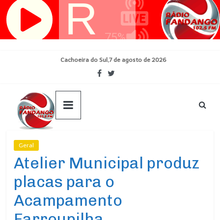
Pular
para
o
conteúdo
Cachoeira do Sul,7 de agosto de 2026
Geral
Ultimas Noticias
Atelier Municipal produz
placas para o
Acampamento
Farroupilha