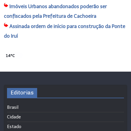
Imóveis Urbanos abandonados poderão ser
confiscados pela Prefeitura de Cachoeira
Assinada ordem de início para construção da Ponte
do Iruí
14°C
Editorias
Brasil
Cidade
Estado