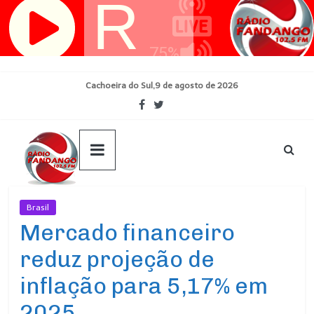
Pular
para
o
conteúdo
Cachoeira do Sul,9 de agosto de 2026
Brasil
Ultimas Noticias
Mercado financeiro
reduz projeção de
inflação para 5,17% em
2025