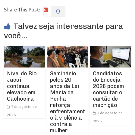
Share This Post:
0
Talvez seja interessante para
você...
Nível do Rio
Seminário
Candidatos
Jacuí
pelos 20
do Encceja
continua
anos da Lei
2026 podem
elevado em
Maria da
consultar o
Cachoeira
Penha
cartão de
reforça
inscrição
7 de agosto de
enfrentament
7 de agosto de
2026
o à violência
2026
contra a
mulher