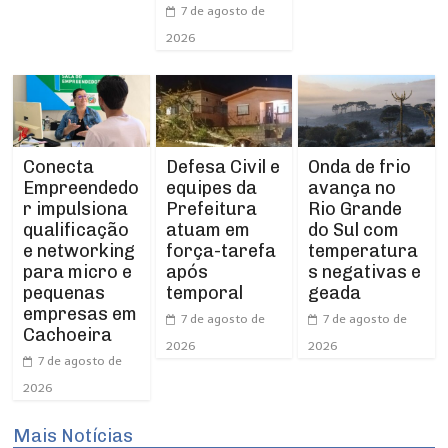
7 de agosto de
2026
Conecta
Defesa Civil e
Onda de frio
Empreendedo
equipes da
avança no
r impulsiona
Prefeitura
Rio Grande
qualificação
atuam em
do Sul com
e networking
força-tarefa
temperatura
para micro e
após
s negativas e
pequenas
temporal
geada
empresas em
7 de agosto de
7 de agosto de
Cachoeira
2026
2026
7 de agosto de
2026
Mais Notícias