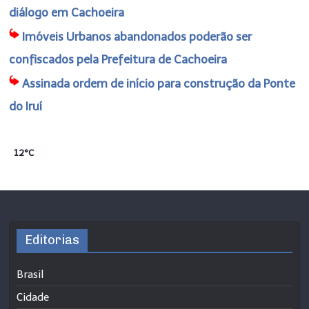
diálogo em Cachoeira
Imóveis Urbanos abandonados poderão ser
confiscados pela Prefeitura de Cachoeira
Assinada ordem de início para construção da Ponte
do Iruí
12°C
Editorias
Brasil
Cidade