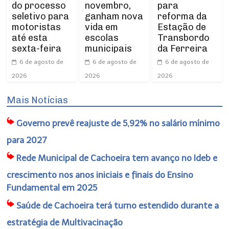
do processo
novembro,
para
seletivo para
ganham nova
reforma da
motoristas
vida em
Estação de
até esta
escolas
Transbordo
sexta-feira
municipais
da Ferreira
6 de agosto de
6 de agosto de
6 de agosto de
2026
2026
2026
Mais Notícias
Governo prevê reajuste de 5,92% no salário mínimo
para 2027
Rede Municipal de Cachoeira tem avanço no Ideb e
crescimento nos anos iniciais e finais do Ensino
Fundamental em 2025
Saúde de Cachoeira terá turno estendido durante a
estratégia de Multivacinação