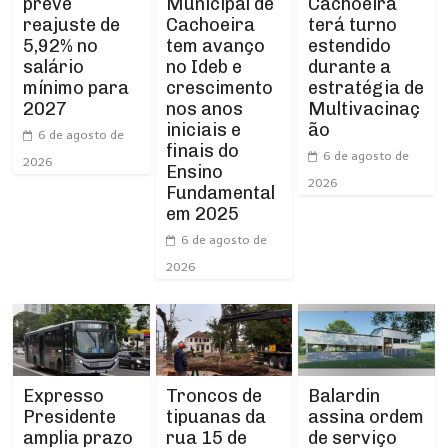
Municipal de
prevê
Cachoeira
Cachoeira
reajuste de
terá turno
tem avanço
5,92% no
estendido
no Ideb e
salário
durante a
crescimento
mínimo para
estratégia de
nos anos
2027
Multivacinaç
iniciais e
ão
6 de agosto de
finais do
6 de agosto de
2026
Ensino
2026
Fundamental
em 2025
6 de agosto de
2026
Expresso
Troncos de
Balardin
Presidente
tipuanas da
assina ordem
amplia prazo
rua 15 de
de serviço