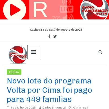
Pular
para
o
conteúdo
Cachoeira do Sul,7 de agosto de 2026
Estado
Ultimas Noticias
Novo lote do programa
Volta por Cima foi pago
para 449 famílias
5 de julho de 2025
Carlos Simonetti
0
min read