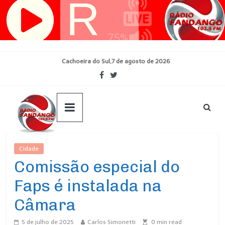
Pular
para
o
conteúdo
Cachoeira do Sul,7 de agosto de 2026
Cidade
Ultimas Noticias
Comissão especial do
Faps é instalada na
Câmara
5 de julho de 2025
Carlos Simonetti
0
min read