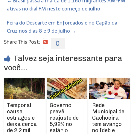
←
Brasil passa a marca de 1.160 migrantes AM-FM
ativas no dial FM neste começo de julho
​Feira do Descarte em Enforcados e no Capão da
Cruz nos dias 8 e 9 de julho
→
Share This Post:
0
Talvez seja interessante para
você...
Temporal
Rede
Governo
causa
Municipal de
prevê
estragos e
Cachoeira
reajuste de
deixa cerca
tem avanço
5,92% no
de 2,2 mil
no Ideb e
salário