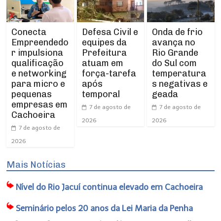
Conecta
Defesa Civil e
Onda de frio
Empreendedo
equipes da
avança no
r impulsiona
Prefeitura
Rio Grande
qualificação
atuam em
do Sul com
e networking
força-tarefa
temperatura
para micro e
após
s negativas e
pequenas
temporal
geada
empresas em
7 de agosto de
7 de agosto de
Cachoeira
2026
2026
7 de agosto de
2026
Mais Notícias
Nível do Rio Jacuí continua elevado em Cachoeira
Seminário pelos 20 anos da Lei Maria da Penha