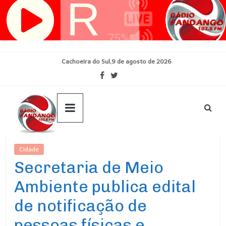
Pular
para
o
conteúdo
Cachoeira do Sul,9 de agosto de 2026
Cidade
Ultimas Noticias
Secretaria de Meio
Ambiente publica edital
de notificação de
pessoas físicas e