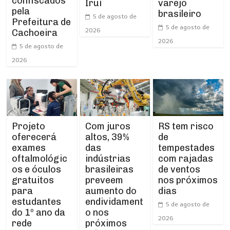
confiscados
Iruí
varejo
pela
brasileiro
5 de agosto de
Prefeitura de
5 de agosto de
2026
Cachoeira
2026
5 de agosto de
2026
Projeto
RS tem risco
Com juros
oferecerá
de
altos, 39%
exames
tempestades
das
oftalmológic
com rajadas
indústrias
os e óculos
de ventos
brasileiras
gratuitos
nos próximos
preveem
para
dias
aumento do
estudantes
endividament
5 de agosto de
do 1º ano da
o nos
2026
rede
próximos