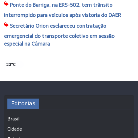
Ponte do Barriga, na ERS-502, tem trânsito
interrompido para veículos após vistoria do DAER
Secretário Orion esclareceu contratação
emergencial do transporte coletivo em sessão
especial na Câmara
23°C
Editorias
Brasil
Cidade