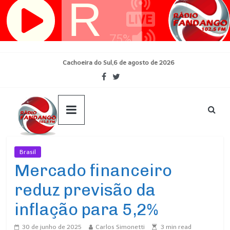
Pular
para
o
conteúdo
Cachoeira do Sul,6 de agosto de 2026
Brasil
Ultimas Noticias
Mercado financeiro
reduz previsão da
inflação para 5,2%
30 de junho de 2025
Carlos Simonetti
3
min read