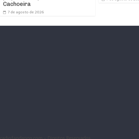
Cachoeira
7 de agosto de 2026
radiofandango.com - Direitos Reservados