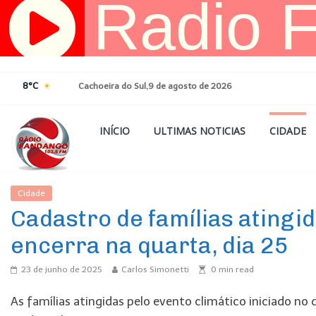
Pular
para
o
conteúdo
8°C
Cachoeira do Sul,9 de agosto de 2026
INÍCIO
ULTIMAS NOTICIAS
CIDADE
Cidade
Ultimas Noticias
Cadastro de famílias atingi
encerra na quarta, dia 25
23 de junho de 2025
Carlos Simonetti
0
min read
As famílias atingidas pelo evento climático iniciado no 