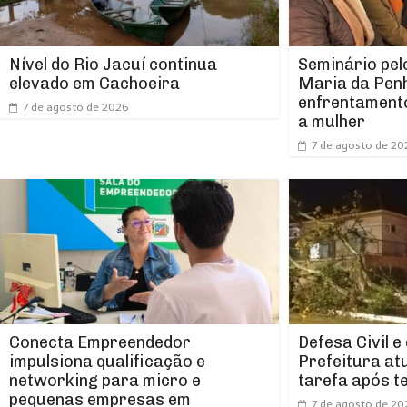
Nível do Rio Jacuí continua
Seminário pel
elevado em Cachoeira
Maria da Pen
enfrentamento
7 de agosto de 2026
a mulher
7 de agosto de 20
Conecta Empreendedor
Defesa Civil e
impulsiona qualificação e
Prefeitura at
networking para micro e
tarefa após t
pequenas empresas em
7 de agosto de 20