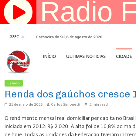
Pular
para
o
conteúdo
23°C
Cachoeira do Sul,6 de agosto de 2026
INÍCIO
ULTIMAS NOTICIAS
CIDADE
Estado
Ultimas Noticias
Renda dos gaúchos cresce 
21 de maio de 2025
Carlos Simonetti
2
min read
O rendimento mensal real domiciliar per capita no Brasil
iniciada em 2012: R$ 2.020. A alta foi de 16,8% acima d
de hoje. Todas as unidades da Federação tiveram incre