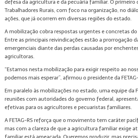
defesa da agricultura e da pecuária familiar. O primeiro
Trabalhadores Rurais, com foco na organização, no diálo
ações, que já ocorrem em diversas regiões do estado.
A mobilização cobra respostas urgentes e concretas do
Entre as principais reivindicações estão a prorrogação 
emergenciais diante das perdas causadas por enchentes
agricultoras.
“Estamos nesta mobilização para exigir respeito ao nos
podemos mais esperar”, afirmou o presidente da FETAG-RS
Em paralelo às mobilizações no estado, uma equipe da 
reuniões com autoridades do governo federal, apresen
efetivas para os agricultores e pecuaristas familiares.
A FETAG-RS reforça que o movimento tem caráter pacífic
mas com a clareza de que a agricultura familiar exige at
familiar está ameaçada. Queremos produzir, mas precis