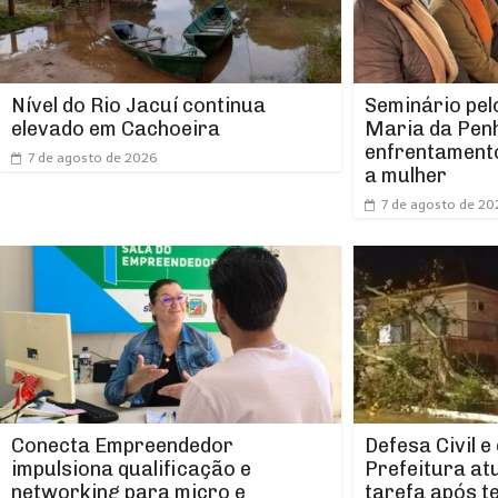
Nível do Rio Jacuí continua
Seminário pel
elevado em Cachoeira
Maria da Pen
enfrentamento
7 de agosto de 2026
a mulher
7 de agosto de 20
Conecta Empreendedor
Defesa Civil e
impulsiona qualificação e
Prefeitura at
networking para micro e
tarefa após t