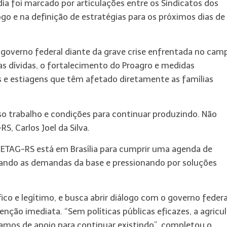
 dia foi marcado por articulações entre os Sindicatos dos
go e na definição de estratégias para os próximos dias de
 governo federal diante da grave crise enfrentada no cam
das dívidas, o fortalecimento do Proagro e medidas
 e estiagens que têm afetado diretamente as famílias
so trabalho e condições para continuar produzindo. Não
, Carlos Joel da Silva.
FETAG-RS está em Brasília para cumprir uma agenda de
tando as demandas da base e pressionando por soluções
o e legítimo, e busca abrir diálogo com o governo federa
enção imediata. “Sem políticas públicas eficazes, a agricu
amos de apoio para continuar existindo”, completou o