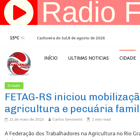
Pular
para
o
conteúdo
15°C
Cachoeira do Sul,8 de agosto de 2026
INÍCIO
ULTIMAS NOTICIAS
CIDADE
Estado
Ultimas Noticias
FETAG-RS iniciou mobilizaçã
agricultura e pecuária famil
21 de maio de 2025
Carlos Simonetti
1
min read
A Federação dos Trabalhadores na Agricultura no Rio G