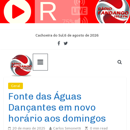
Pular
para
o
conteúdo
Cachoeira do Sul,6 de agosto de 2026
Geral
Ultimas Noticias
Fonte das Águas
Dançantes em novo
horário aos domingos
20 de maio de 2025
Carlos Simonetti
0
min read