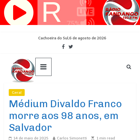
Pular
para
o
conteúdo
Cachoeira do Sul,6 de agosto de 2026
Geral
Ultimas Noticias
Médium Divaldo Franco
morre aos 98 anos, em
Salvador
14 de maio de 2025
Carlos Simonetti
1
min read