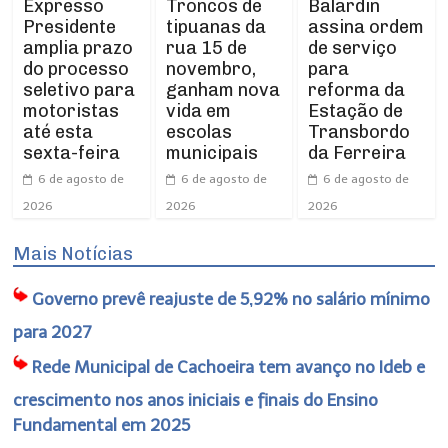
Expresso
Troncos de
Balardin
Presidente
tipuanas da
assina ordem
amplia prazo
rua 15 de
de serviço
do processo
novembro,
para
seletivo para
ganham nova
reforma da
motoristas
vida em
Estação de
até esta
escolas
Transbordo
sexta-feira
municipais
da Ferreira
6 de agosto de
6 de agosto de
6 de agosto de
2026
2026
2026
Mais Notícias
Governo prevê reajuste de 5,92% no salário mínimo
para 2027
Rede Municipal de Cachoeira tem avanço no Ideb e
crescimento nos anos iniciais e finais do Ensino
Fundamental em 2025