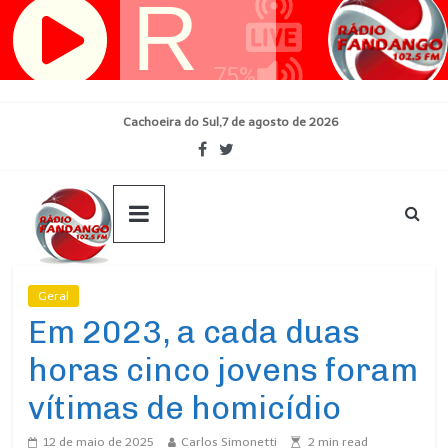
Pular
para
o
conteúdo
Cachoeira do Sul,7 de agosto de 2026
Geral
Ultimas Noticias
Em 2023, a cada duas
horas cinco jovens foram
vítimas de homicídio
12 de maio de 2025
Carlos Simonetti
2
min read