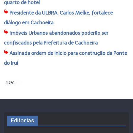
quarto de hotel
Presidente da ULBRA, Carlos Melke, fortalece
diálogo em Cachoeira
Imóveis Urbanos abandonados poderão ser
confiscados pela Prefeitura de Cachoeira
Assinada ordem de início para construção da Ponte
do Iruí
12°C
Editorias