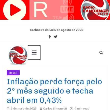
Pular
para
o
conteúdo
Cachoeira do Sul,5 de agosto de 2026
Brasil
Ultimas Noticias
Inflação perde força pelo
2º mês seguido e fecha
abril em 0,43%
9 de maio de 2025
Carlos Simonetti
4
min read