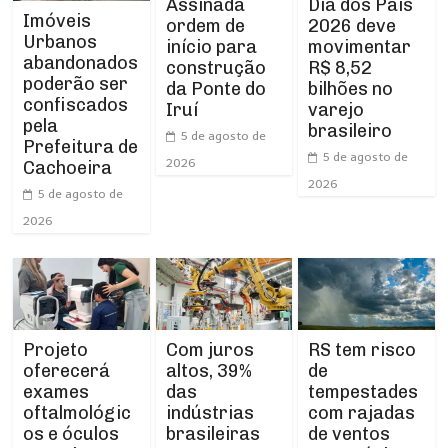
Assinada
Dia dos Pais
Imóveis
ordem de
2026 deve
Urbanos
início para
movimentar
abandonados
construção
R$ 8,52
poderão ser
da Ponte do
bilhões no
confiscados
Iruí
varejo
pela
brasileiro
5 de agosto de
Prefeitura de
5 de agosto de
2026
Cachoeira
2026
5 de agosto de
2026
Projeto
RS tem risco
Com juros
oferecerá
de
altos, 39%
exames
tempestades
das
oftalmológic
com rajadas
indústrias
os e óculos
de ventos
brasileiras