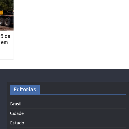
5 de
 em
Editorias
Brasil
Cidade
Estado