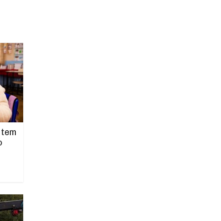
 tem
o