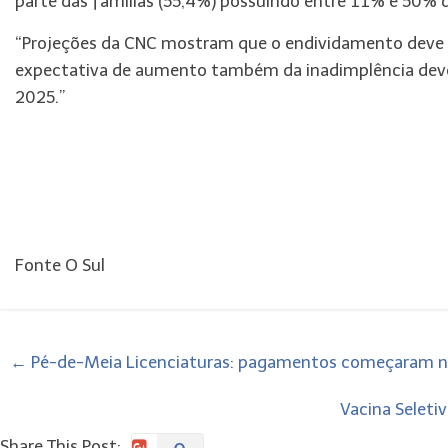
parte das famílias (55,4%) possuindo entre 11% e 50%
“Projeções da CNC mostram que o endividamento deve
expectativa de aumento também da inadimplência deve 
2025.”
Fonte O Sul
←
Pé-de-Meia Licenciaturas: pagamentos começaram n
Vacina Seleti
Share This Post: