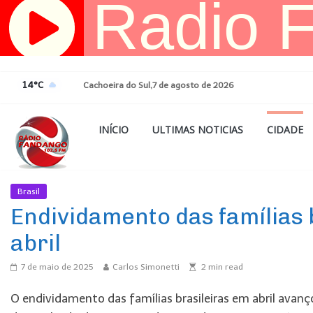
Pular
para
o
conteúdo
14°C
Cachoeira do Sul,7 de agosto de 2026
INÍCIO
ULTIMAS NOTICIAS
CIDADE
Brasil
Ultimas Noticias
Endividamento das famílias 
abril
7 de maio de 2025
Carlos Simonetti
2
min read
O endividamento das famílias brasileiras em abril avanç