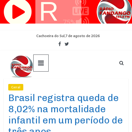
Pular
para
o
conteúdo
Cachoeira do Sul,7 de agosto de 2026
Geral
Ultimas Noticias
Brasil registra queda de
8,02% na mortalidade
infantil em um período de
três anos