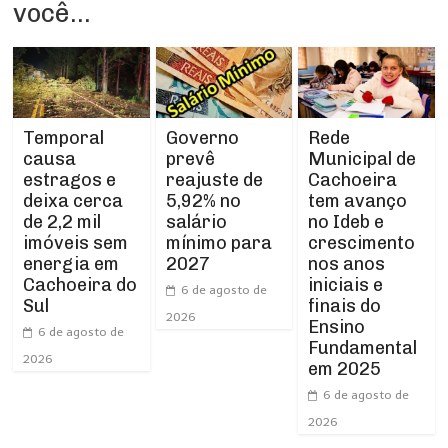
você...
Temporal
Rede
Governo
causa
Municipal de
prevê
estragos e
Cachoeira
reajuste de
deixa cerca
tem avanço
5,92% no
de 2,2 mil
no Ideb e
salário
imóveis sem
crescimento
mínimo para
energia em
nos anos
2027
Cachoeira do
iniciais e
6 de agosto de
Sul
finais do
2026
Ensino
6 de agosto de
Fundamental
2026
em 2025
6 de agosto de
2026