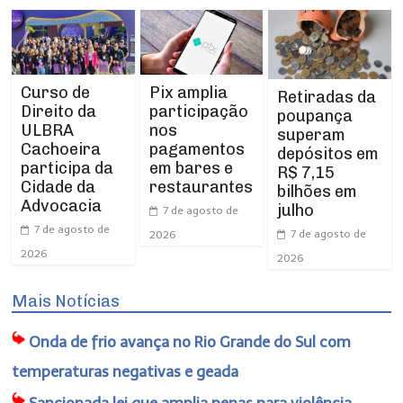
Curso de
Pix amplia
Retiradas da
Direito da
participação
poupança
ULBRA
nos
superam
Cachoeira
pagamentos
depósitos em
participa da
em bares e
R$ 7,15
Cidade da
restaurantes
bilhões em
Advocacia
julho
7 de agosto de
7 de agosto de
7 de agosto de
2026
2026
2026
Mais Notícias
Onda de frio avança no Rio Grande do Sul com
temperaturas negativas e geada
Sancionada lei que amplia penas para violência