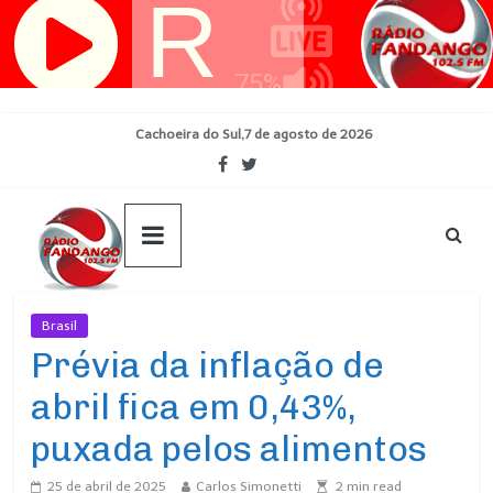
Pular
para
o
conteúdo
Cachoeira do Sul,7 de agosto de 2026
Brasil
Ultimas Noticias
Prévia da inflação de
abril fica em 0,43%,
puxada pelos alimentos
25 de abril de 2025
Carlos Simonetti
2
min read