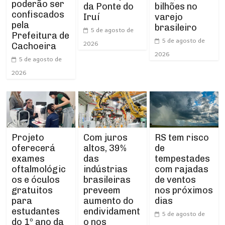
poderão ser
da Ponte do
bilhões no
confiscados
Iruí
varejo
pela
brasileiro
5 de agosto de
Prefeitura de
5 de agosto de
2026
Cachoeira
2026
5 de agosto de
2026
Projeto
RS tem risco
Com juros
oferecerá
de
altos, 39%
exames
tempestades
das
oftalmológic
com rajadas
indústrias
os e óculos
de ventos
brasileiras
gratuitos
nos próximos
preveem
para
dias
aumento do
estudantes
endividament
5 de agosto de
do 1º ano da
o nos