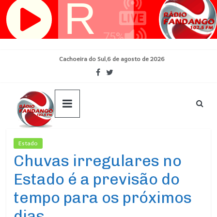
Pular
para
o
conteúdo
Cachoeira do Sul,6 de agosto de 2026
Estado
Ultimas Noticias
Chuvas irregulares no
Estado é a previsão do
tempo para os próximos
dias