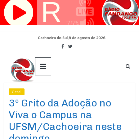
Pular
para
o
conteúdo
Cachoeira do Sul,8 de agosto de 2026
Geral
Ultimas Noticias
3º Grito da Adoção no
Viva o Campus na
UFSM/Cachoeira neste
domingo