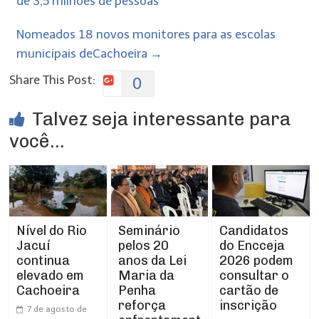
de 3,5 milhões de pessoas
Nomeados 18 novos monitores para as escolas
municipais deCachoeira
→
Share This Post:
0
Talvez seja interessante para
você...
Nível do Rio
Seminário
Candidatos
Jacuí
pelos 20
do Encceja
continua
anos da Lei
2026 podem
elevado em
Maria da
consultar o
Cachoeira
Penha
cartão de
reforça
inscrição
7 de agosto de