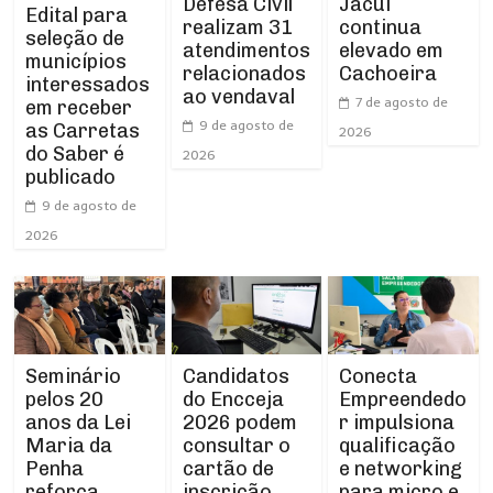
Defesa Civil
Jacuí
Edital para
realizam 31
continua
seleção de
atendimentos
elevado em
municípios
relacionados
Cachoeira
interessados
ao vendaval
7 de agosto de
em receber
9 de agosto de
as Carretas
2026
do Saber é
2026
publicado
9 de agosto de
2026
Seminário
Conecta
Candidatos
pelos 20
Empreendedo
do Encceja
anos da Lei
r impulsiona
2026 podem
Maria da
qualificação
consultar o
Penha
e networking
cartão de
reforça
para micro e
inscrição