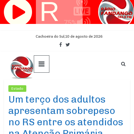
Pular
para
o
conteúdo
Cachoeira do Sul,10 de agosto de 2026
Estado
Ultimas Noticias
Um terço dos adultos
apresentam sobrepeso
no RS entre os atendidos
na Atenção Primária