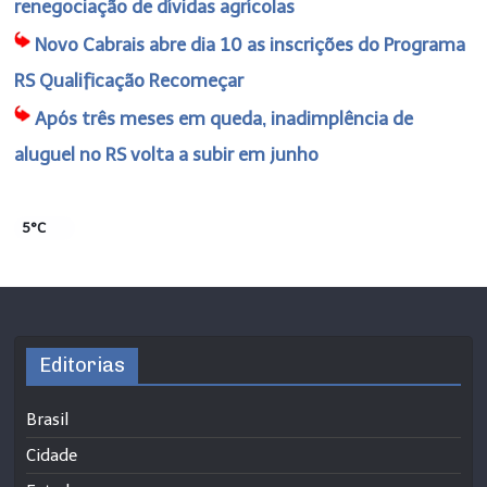
renegociação de dívidas agrícolas
Novo Cabrais abre dia 10 as inscrições do Programa
RS Qualificação Recomeçar
Após três meses em queda, inadimplência de
aluguel no RS volta a subir em junho
5°C
Editorias
Brasil
Cidade