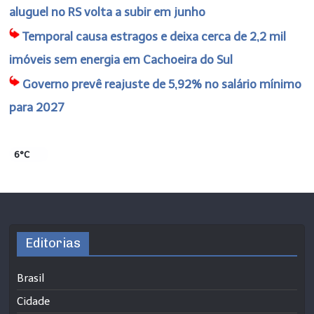
aluguel no RS volta a subir em junho
Temporal causa estragos e deixa cerca de 2,2 mil
imóveis sem energia em Cachoeira do Sul
Governo prevê reajuste de 5,92% no salário mínimo
para 2027
6°C
Editorias
Brasil
Cidade