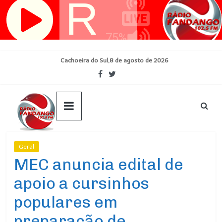
Pular
para
o
conteúdo
Cachoeira do Sul,8 de agosto de 2026
Geral
Ultimas Noticias
MEC anuncia edital de
apoio a cursinhos
populares em
preparação de