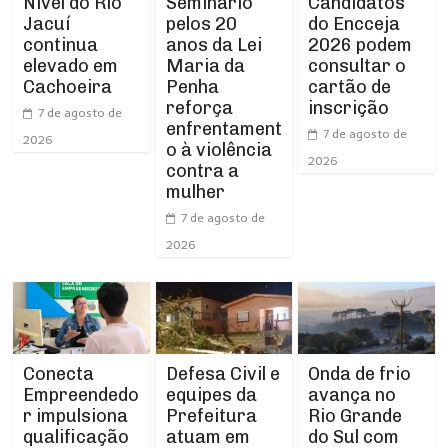
Nível do Rio
Seminário
Candidatos
Jacuí
pelos 20
do Encceja
continua
anos da Lei
2026 podem
elevado em
Maria da
consultar o
Cachoeira
Penha
cartão de
reforça
inscrição
7 de agosto de
enfrentament
7 de agosto de
2026
o à violência
2026
contra a
mulher
7 de agosto de
2026
Conecta
Defesa Civil e
Onda de frio
Empreendedo
equipes da
avança no
r impulsiona
Prefeitura
Rio Grande
qualificação
atuam em
do Sul com