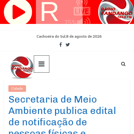
Pular
para
o
conteúdo
Cachoeira do Sul,8 de agosto de 2026
Cidade
Ultimas Noticias
Secretaria de Meio
Ambiente publica edital
de notificação de
pessoas físicas e