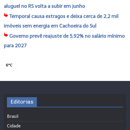
aluguel no RS volta a subir em junho
Temporal causa estragos e deixa cerca de 2,2 mil
imóveis sem energia em Cachoeira do Sul
Governo prevê reajuste de 5,92% no salário mínimo
para 2027
6°C
Editorias
Brasil
Cidade