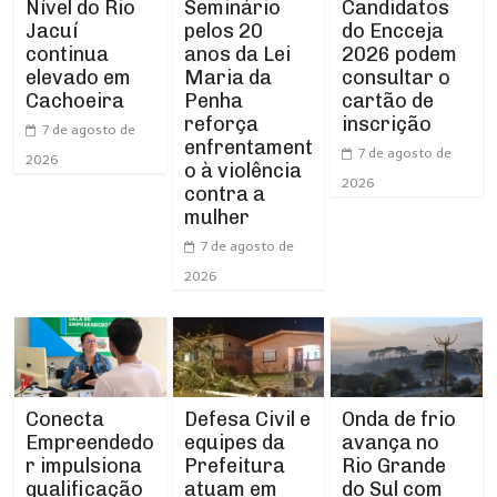
Nível do Rio
Seminário
Candidatos
Jacuí
pelos 20
do Encceja
continua
anos da Lei
2026 podem
elevado em
Maria da
consultar o
Cachoeira
Penha
cartão de
reforça
inscrição
7 de agosto de
enfrentament
7 de agosto de
2026
o à violência
2026
contra a
mulher
7 de agosto de
2026
Conecta
Defesa Civil e
Onda de frio
Empreendedo
equipes da
avança no
r impulsiona
Prefeitura
Rio Grande
qualificação
atuam em
do Sul com