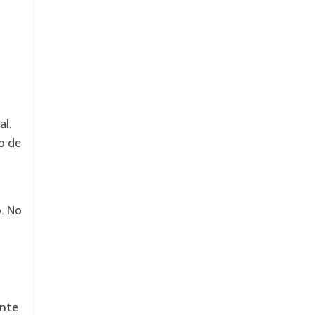
al.
o de
. No
ente