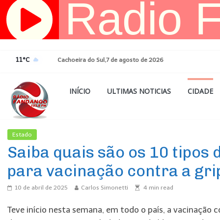
Pular
para
o
conteúdo
11°C
Cachoeira do Sul,7 de agosto de 2026
INÍCIO
ULTIMAS NOTICIAS
CIDADE
Estado
Ultimas Noticias
Saiba quais são os 10 tipos
para vacinação contra a gri
10 de abril de 2025
Carlos Simonetti
4
min read
Teve início nesta semana, em todo o país, a vacinação con