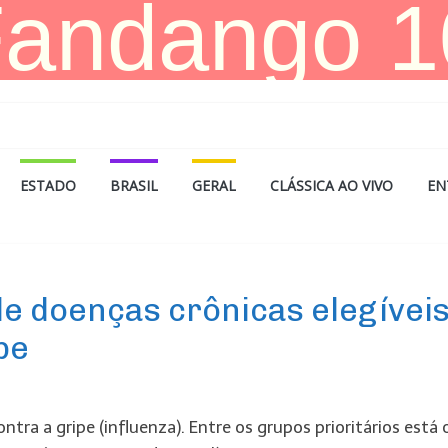
ESTADO
BRASIL
GERAL
CLÁSSICA AO VIVO
EN
 de doenças crônicas elegívei
pe
tra a gripe (influenza). Entre os grupos prioritários está 