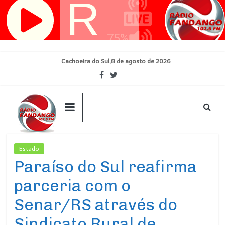
Pular
para
o
conteúdo
Cachoeira do Sul,8 de agosto de 2026
Estado
Ultimas Noticias
Paraíso do Sul reafirma
parceria com o
Senar/RS através do
Sindicato Rural de