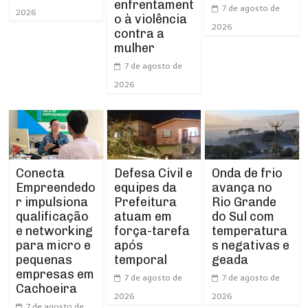
enfrentament
7 de agosto de
2026
o à violência
2026
contra a
mulher
7 de agosto de
2026
Conecta
Defesa Civil e
Onda de frio
Empreendedo
equipes da
avança no
r impulsiona
Prefeitura
Rio Grande
qualificação
atuam em
do Sul com
e networking
força-tarefa
temperatura
para micro e
após
s negativas e
pequenas
temporal
geada
empresas em
7 de agosto de
7 de agosto de
Cachoeira
2026
2026
7 de agosto de