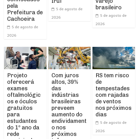
Iruí
varejo
pela
brasileiro
5 de agosto de
Prefeitura de
5 de agosto de
2026
Cachoeira
2026
5 de agosto de
2026
Projeto
RS tem risco
Com juros
oferecerá
de
altos, 39%
exames
tempestades
das
oftalmológic
com rajadas
indústrias
os e óculos
de ventos
brasileiras
gratuitos
nos próximos
preveem
para
dias
aumento do
estudantes
endividament
5 de agosto de
do 1º ano da
o nos
2026
rede
próximos