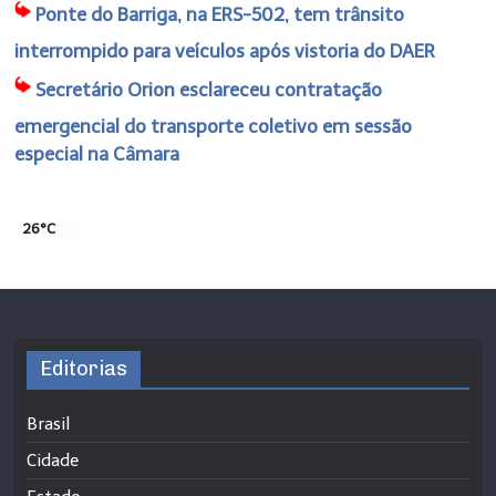
Ponte do Barriga, na ERS-502, tem trânsito
interrompido para veículos após vistoria do DAER
Secretário Orion esclareceu contratação
emergencial do transporte coletivo em sessão
especial na Câmara
26°C
Editorias
Brasil
Cidade