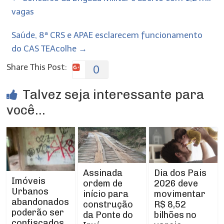
vagas
Saúde, 8ª CRS e APAE esclarecem funcionamento
do CAS TEAcolhe
→
Share This Post:
0
Talvez seja interessante para
você...
Assinada
Dia dos Pais
Imóveis
ordem de
2026 deve
Urbanos
início para
movimentar
abandonados
construção
R$ 8,52
poderão ser
da Ponte do
bilhões no
confiscados