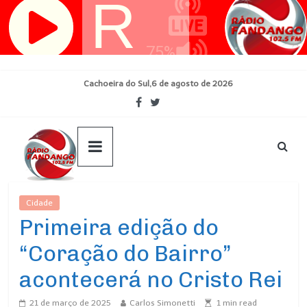
Pular
para
o
conteúdo
Cachoeira do Sul,6 de agosto de 2026
Cidade
Ultimas Noticias
Primeira edição do
“Coração do Bairro”
acontecerá no Cristo Rei
21 de março de 2025
Carlos Simonetti
1
min read