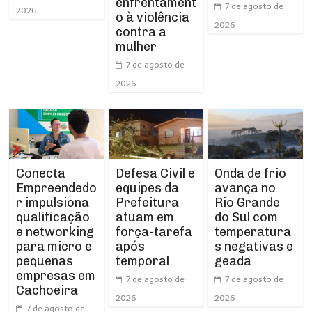
enfrentament
7 de agosto de
2026
o à violência
2026
contra a
mulher
7 de agosto de
2026
Conecta
Defesa Civil e
Onda de frio
Empreendedo
equipes da
avança no
r impulsiona
Prefeitura
Rio Grande
qualificação
atuam em
do Sul com
e networking
força-tarefa
temperatura
para micro e
após
s negativas e
pequenas
temporal
geada
empresas em
7 de agosto de
7 de agosto de
Cachoeira
2026
2026
7 de agosto de