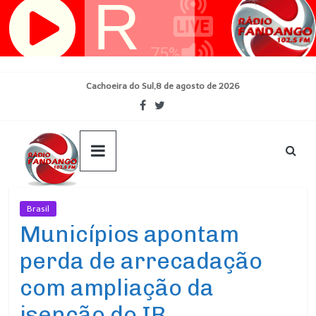
Pular
para
o
conteúdo
Cachoeira do Sul,8 de agosto de 2026
Brasil
Ultimas Noticias
Municípios apontam
perda de arrecadação
com ampliação da
isenção do IR