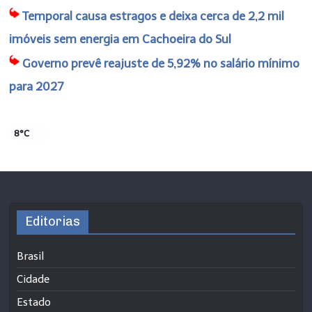
Temporal causa estragos e deixa cerca de 2,2 mil
imóveis sem energia em Cachoeira do Sul
Governo prevê reajuste de 5,92% no salário mínimo
para 2027
8°C
Editorias
Brasil
Cidade
Estado