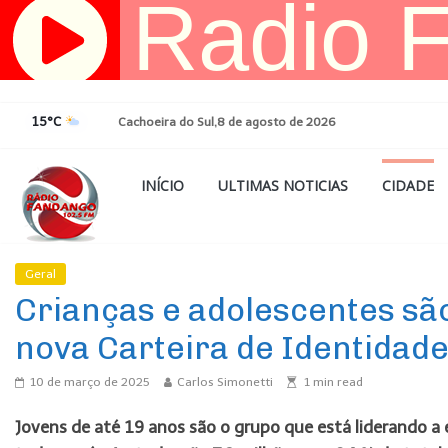
Pular
para
o
conteúdo
15°C
Cachoeira do Sul,8 de agosto de 2026
INÍCIO
ULTIMAS NOTICIAS
CIDADE
Geral
Ultimas Noticias
Crianças e adolescentes sã
nova Carteira de Identidade
10 de março de 2025
Carlos Simonetti
1
min read
Jovens de até 19 anos são o grupo que está liderando a 