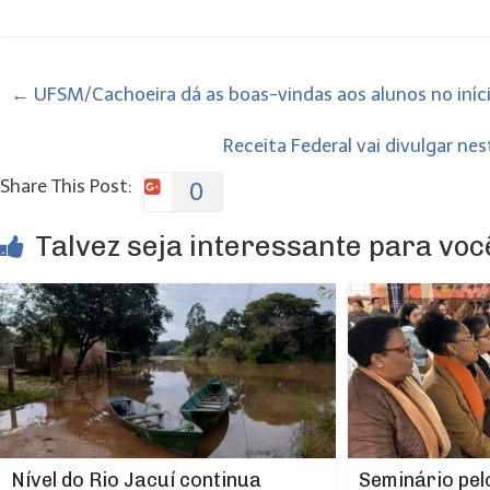
←
UFSM/Cachoeira dá as boas-vindas aos alunos no iníci
Receita Federal vai divulgar n
Share This Post:
0
Talvez seja interessante para você
Nível do Rio Jacuí continua
Seminário pel