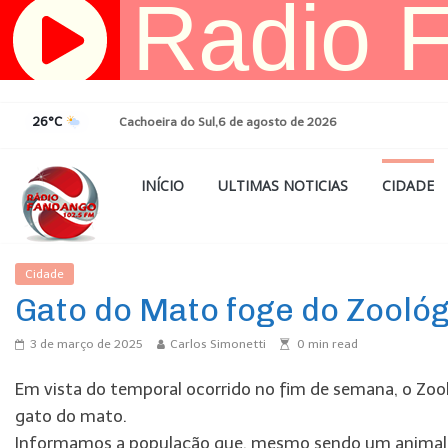
Pular
para
o
conteúdo
26°C
Cachoeira do Sul,6 de agosto de 2026
INÍCIO
ULTIMAS NOTICIAS
CIDADE
Cidade
Ultimas Noticias
Gato do Mato foge do Zooló
3 de março de 2025
Carlos Simonetti
0
min read
Em vista do temporal ocorrido no fim de semana, o Zool
gato do mato.
Informamos a população que, mesmo sendo um animal n