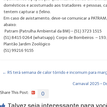
domésticos e acostumado aos tratadores e pessoas, ca
tentem capturar o felino.
Em caso de avistamento, deve-se comunicar a PATRAM
abaixo:
Patram (Patrulha Ambiental da BM) – (51) 3723 1515
(51) 8415 0264 (whatsapp); Corpo de Bombeiros – 193;
Plantão Jardim Zoológico
(51) 99216 9155
←
RS terá semana de calor tórrido e incomum para març
Carnaval 2025 – Do
Share This Post:
0
Talvez seja interessante para você