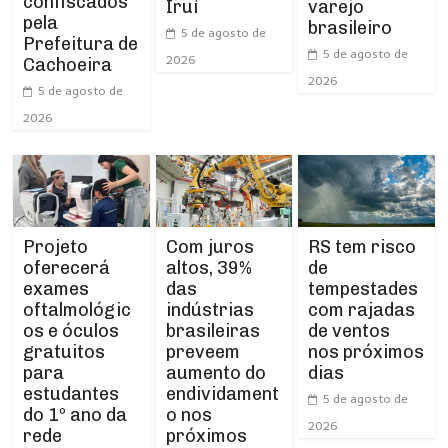
confiscados
Iruí
varejo
pela
brasileiro
5 de agosto de
Prefeitura de
5 de agosto de
2026
Cachoeira
2026
5 de agosto de
2026
Projeto
RS tem risco
Com juros
oferecerá
de
altos, 39%
exames
tempestades
das
oftalmológic
com rajadas
indústrias
os e óculos
de ventos
brasileiras
gratuitos
nos próximos
preveem
para
dias
aumento do
estudantes
endividament
5 de agosto de
do 1º ano da
o nos
2026
rede
próximos