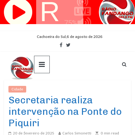
Pular
para
o
conteúdo
Cachoeira do Sul,6 de agosto de 2026
Cidade
Ultimas Noticias
Secretaria realiza
intervenção na Ponte do
Piquiri
20 de fevereiro de 2025
Carlos Simonetti
0
min read