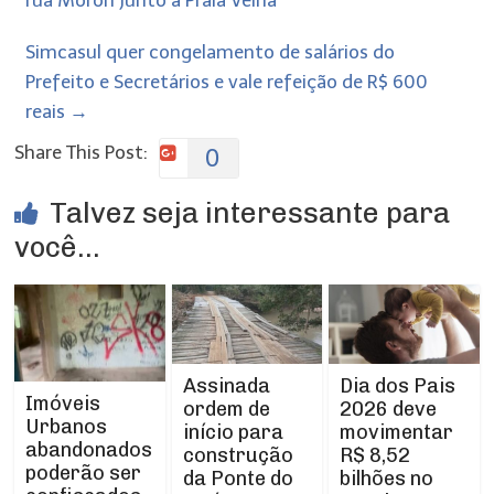
rua Moron junto a Praia Velha
Simcasul quer congelamento de salários do
Prefeito e Secretários e vale refeição de R$ 600
reais
→
Share This Post:
0
Talvez seja interessante para
você...
Assinada
Dia dos Pais
Imóveis
ordem de
2026 deve
Urbanos
início para
movimentar
abandonados
construção
R$ 8,52
poderão ser
da Ponte do
bilhões no