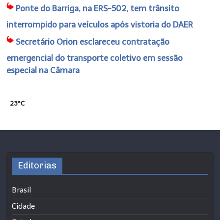
Ponte do Barriga, na ERS-502, tem trânsito
interrompido para veículos após vistoria do DAER
Secretário Orion esclareceu contratação
emergencial do transporte coletivo em sessão
especial na Câmara
23°C
Editorias
Brasil
Cidade