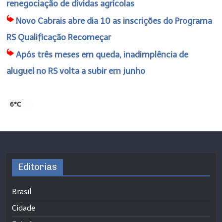
renegociação de dívidas agrícolas
Novo Cabrais abre dia 10 as inscrições do Programa
RS Qualificação Recomeçar
Após três meses em queda, inadimplência de
aluguel no RS volta a subir em junho
6°C
Editorias
Brasil
Cidade