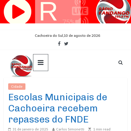
Pular
para
o
conteúdo
Cachoeira do Sul,10 de agosto de 2026
Cidade
Ultimas Noticias
Escolas Municipais de
Cachoeira recebem
repasses do FNDE
31 de janeiro de 2025
Carlos Simonetti
1
min read