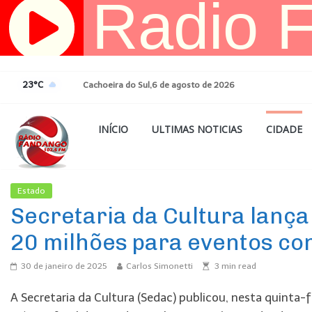
Pular
para
o
conteúdo
23°C
Cachoeira do Sul,6 de agosto de 2026
INÍCIO
ULTIMAS NOTICIAS
CIDADE
Estado
Ultimas Noticias
Secretaria da Cultura lança
20 milhões para eventos co
30 de janeiro de 2025
Carlos Simonetti
3
min read
A Secretaria da Cultura (Sedac) publicou, nesta quinta-fe