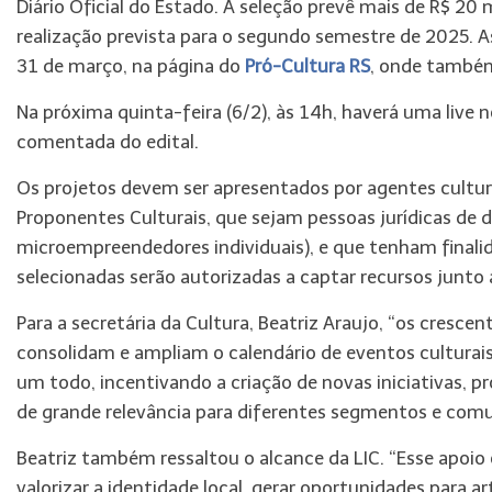
Diário Oficial do Estado. A seleção prevê mais de R$ 2
realização prevista para o segundo semestre de 2025. As
31 de março, na página do
Pró-Cultura RS
, onde também
Na próxima quinta-feira (6/2), às 14h, haverá uma live 
comentada do edital.
Os projetos devem ser apresentados por agentes cultur
Proponentes Culturais, que sejam pessoas jurídicas de di
microempreendedores individuais), e que tenham finalid
selecionadas serão autorizadas a captar recursos junto
Para a secretária da Cultura, Beatriz Araujo, “os cresc
consolidam e ampliam o calendário de eventos cultura
um todo, incentivando a criação de novas iniciativas, p
de grande relevância para diferentes segmentos e com
Beatriz também ressaltou o alcance da LIC. “Esse apoio
valorizar a identidade local, gerar oportunidades para a