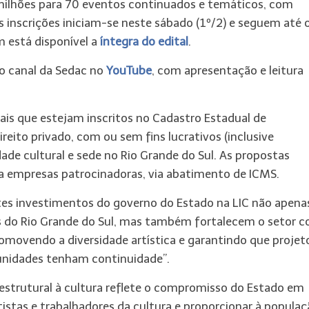
0 milhões para 70 eventos continuados e temáticos, com
 inscrições iniciam-se neste sábado (1º/2) e seguem até o
 está disponível a
íntegra do edital
.
no canal da Sedac no
YouTube
, com apresentação e leitura
ais que estejam inscritos no Cadastro Estadual de
reito privado, com ou sem fins lucrativos (inclusive
ade cultural e sede no Rio Grande do Sul. As propostas
 a empresas patrocinadoras, via abatimento de ICMS.
entes investimentos do governo do Estado na LIC não apena
is do Rio Grande do Sul, mas também fortalecem o setor 
romovendo a diversidade artística e garantindo que projet
unidades tenham continuidade”.
 estrutural à cultura reflete o compromisso do Estado em
rtistas e trabalhadores da cultura e proporcionar à populaç