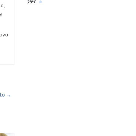
23°C
ão,
da
novo
nto
→