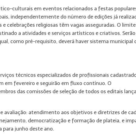
stico-culturais em eventos relacionados a festas populare
pais, independentemente do número de edições já realiza
as e celebrações religiosas têm vagas asseguradas. O limite
inado a atividades e serviços artísticos e criativos. Serão
ual, como pré-requisito, deverá haver sistema municipal 
rviços técnicos especializados de profissionais cadastrad
iam em fevereiro e seguirão em fluxo contínuo. O
mbros das comissões de seleção de todos os editais lanç
de avaliação: atendimento aos objetivos e diretrizes de ca
 planejamento, democratização e formação de plateia, e im
a para junho deste ano.