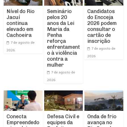
Nível do Rio
Seminário
Candidatos
Jacuí
pelos 20
do Encceja
continua
anos da Lei
2026 podem
elevado em
Maria da
consultar o
Cachoeira
Penha
cartão de
reforça
inscrição
7 de agosto de
enfrentament
7 de agosto de
2026
o à violência
2026
contra a
mulher
7 de agosto de
2026
Conecta
Defesa Civil e
Onda de frio
Empreendedo
equipes da
avança no