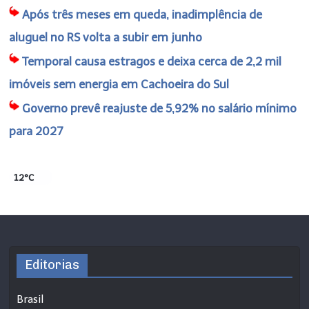
Após três meses em queda, inadimplência de
aluguel no RS volta a subir em junho
Temporal causa estragos e deixa cerca de 2,2 mil
imóveis sem energia em Cachoeira do Sul
Governo prevê reajuste de 5,92% no salário mínimo
para 2027
12°C
Editorias
Brasil