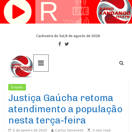
Pular
para
o
conteúdo
Cachoeira do Sul,8 de agosto de 2026
Estado
Ultimas Noticias
Justiça Gaúcha retoma
atendimento a população
nesta terça-feira
6 de janeiro de 2025
Carlos Simonetti
0
min read