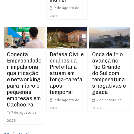
7 de agosto de
2026
Conecta
Defesa Civil e
Onda de frio
Empreendedo
equipes da
avança no
r impulsiona
Prefeitura
Rio Grande
qualificação
atuam em
do Sul com
e networking
força-tarefa
temperatura
para micro e
após
s negativas e
pequenas
temporal
geada
empresas em
7 de agosto de
7 de agosto de
Cachoeira
2026
2026
7 de agosto de
2026