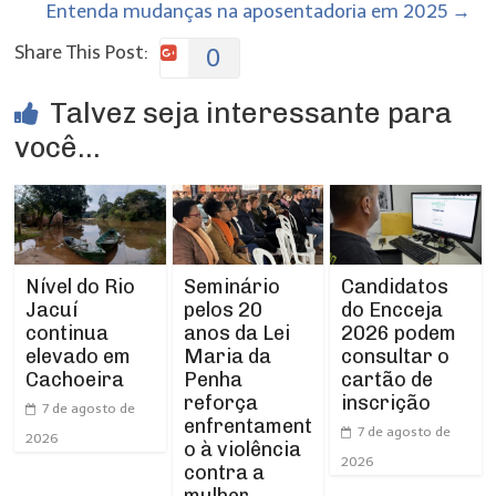
Entenda mudanças na aposentadoria em 2025
→
Share This Post:
0
Talvez seja interessante para
você...
Nível do Rio
Seminário
Candidatos
Jacuí
pelos 20
do Encceja
continua
anos da Lei
2026 podem
elevado em
Maria da
consultar o
Cachoeira
Penha
cartão de
reforça
inscrição
7 de agosto de
enfrentament
7 de agosto de
2026
o à violência
2026
contra a
mulher