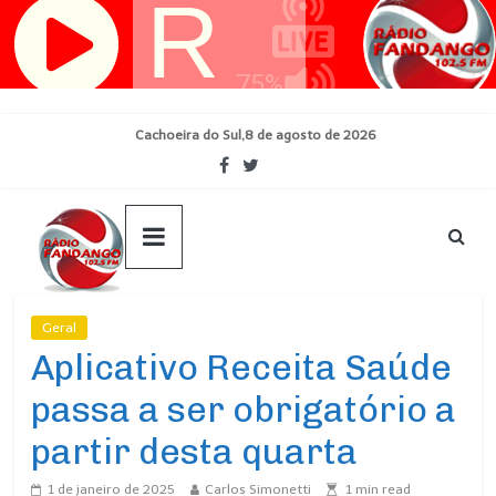
Pular
para
o
conteúdo
Cachoeira do Sul,8 de agosto de 2026
Geral
Ultimas Noticias
Aplicativo Receita Saúde
passa a ser obrigatório a
partir desta quarta
1 de janeiro de 2025
Carlos Simonetti
1
min read