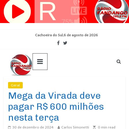
Pular
para
o
conteúdo
Cachoeira do Sul,6 de agosto de 2026
Geral
Ultimas Noticias
Mega da Virada deve
pagar R$ 600 milhões
nesta terça
30 de dezembro de 2024
Carlos Simonetti
0
min read