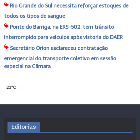
Rio Grande do Sul necessita reforçar estoques de
todos os tipos de sangue
Ponte do Barriga, na ERS-502, tem trânsito
interrompido para veículos após vistoria do DAER
Secretário Orion esclareceu contratação
emergencial do transporte coletivo em sessão
especial na Câmara
23°C
Editorias