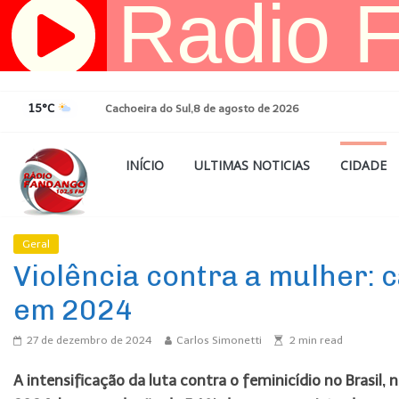
Pular
para
o
conteúdo
15°C
Cachoeira do Sul,8 de agosto de 2026
INÍCIO
ULTIMAS NOTICIAS
CIDADE
Geral
Ultimas Noticias
Violência contra a mulher: 
em 2024
27 de dezembro de 2024
Carlos Simonetti
2
min read
A intensificação da luta contra o feminicídio no Brasil