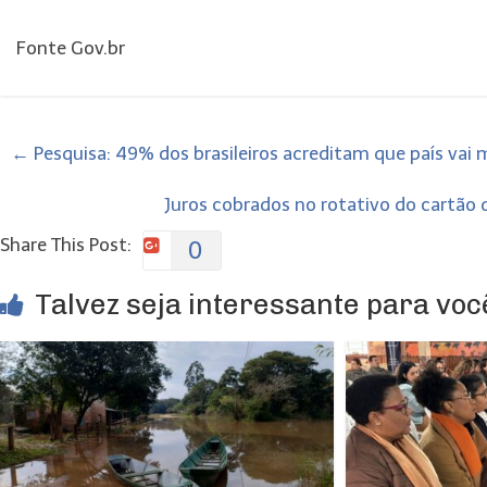
Fonte Gov.br
←
Pesquisa: 49% dos brasileiros acreditam que país vai
Juros cobrados no rotativo do cartão
Share This Post:
0
Talvez seja interessante para você