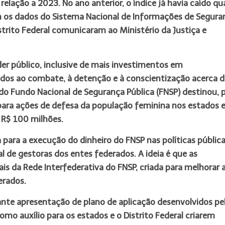
lação a 2023. No ano anterior, o índice já havia caído qu
os dados do Sistema Nacional de Informações de Segura
istrito Federal comunicaram ao Ministério da Justiça e
oder público, inclusive de mais investimentos em
ados ao combate, à detenção e à conscientização acerca d
 do Fundo Nacional de Segurança Pública (FNSP) destinou, 
para ações de defesa da população feminina nos estados e
e R$ 100 milhões.
para a execução do dinheiro do FNSP nas políticas públic
al de gestoras dos entes federados. A ideia é que as
is da Rede Interfederativa do FNSP, criada para melhorar 
erados.
nte apresentação de plano de aplicação desenvolvidos pe
omo auxílio para os estados e o Distrito Federal criarem