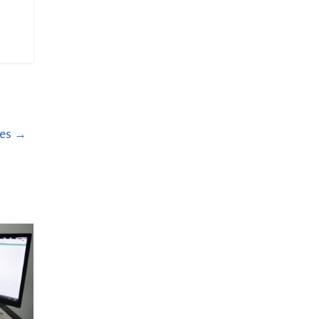
ses
→