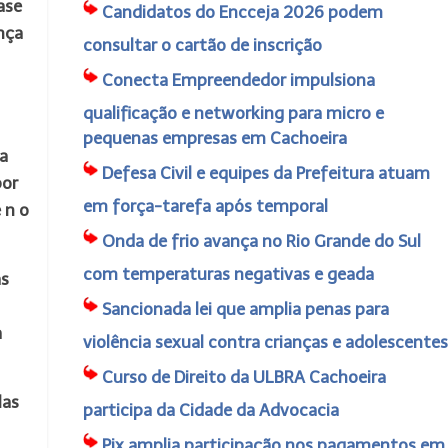
ase
Candidatos do Encceja 2026 podem
nça
consultar o cartão de inscrição
Conecta Empreendedor impulsiona
qualificação e networking para micro e
pequenas empresas em Cachoeira
a
Defesa Civil e equipes da Prefeitura atuam
por
em força-tarefa após temporal
 n o
Onda de frio avança no Rio Grande do Sul
com temperaturas negativas e geada
as
Sancionada lei que amplia penas para
a
violência sexual contra crianças e adolescentes
Curso de Direito da ULBRA Cachoeira
las
participa da Cidade da Advocacia
Pix amplia participação nos pagamentos em