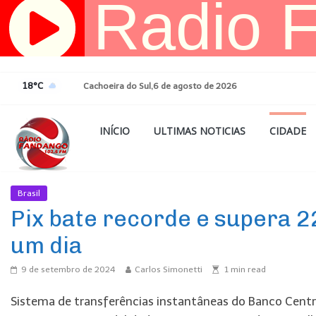
Pular
para
o
conteúdo
18°C
Cachoeira do Sul,6 de agosto de 2026
INÍCIO
ULTIMAS NOTICIAS
CIDADE
Brasil
Ultimas Noticias
Pix bate recorde e supera 
um dia
9 de setembro de 2024
Carlos Simonetti
1
min read
Sistema de transferências instantâneas do Banco Central