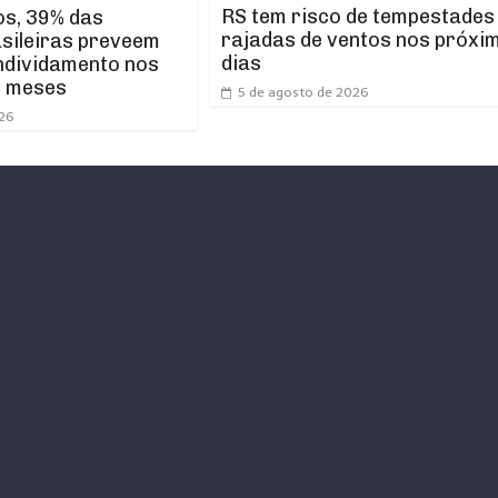
RS tem risco de tempestades
os, 39% das
rajadas de ventos nos próxi
asileiras preveem
dias
ndividamento nos
s meses
5 de agosto de 2026
026